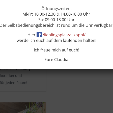
Öffnungszeiten:
Mi-Fr: 10.00-12.30 & 14.00-18.00 Uhr
Sa: 09.00-13.00 Uhr
Der Selbsbedienungsbereich ist rund um die Uhr verfügbar
on + Accessoires
Hier
/lieblingsplatzal.koppl/
werde ich euch auf dem laufenden halten!
und Accessoires für zu
als Geschenk.
Ich freue mich auf euch!
er, Geschirr, Gläser
Eure Claudia
sche oder Badesalz
p - einer Wohnung -
ekoration und
 für jeden Raum!