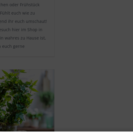
chen oder Frühstück
Fühlt euch wie zu
nd ihr euch umschaut!
esuch hier im Shop in
in wahres zu Hause ist,
h euch gerne