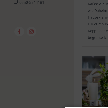
0650-5744181
Kaffee & Ku
wie Daheim 
Hause währe
Für euren B
Koppl, der e
Facebook
Instagram
begrüsse ic